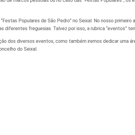
ão de marcos pessoais ou no caso das “Festas Populares”, os ev
 “Festas Populares de São Pedro” no Seixal. No nosso primeiro 
s diferentes freguesias. Talvez por isso, a rubrica “eventos” te
ão dos diversos eventos, como também iremos dedicar uma área 
oncelho do Seixal.