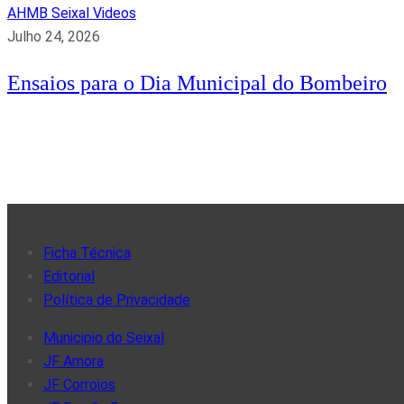
AHMB Seixal
Videos
Julho 24, 2026
Ensaios para o Dia Municipal do Bombeiro
Ficha Técnica
Editorial
Política de Privacidade
Municipio do Seixal
JF Amora
JF Corroios