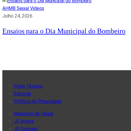
AHMB Seixal
Videos
Julho 24, 2026
Ensaios para o Dia Municipal do Bombeiro
Ficha Técnica
Editorial
Política de Privacidade
Municipio do Seixal
JF Amora
JF Corroios