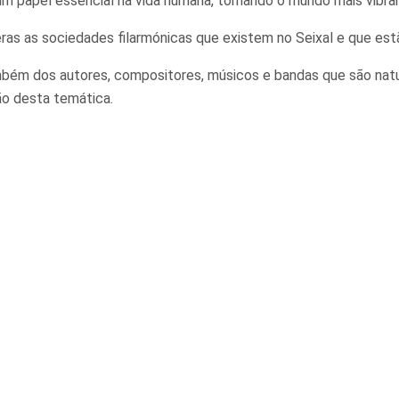
 papel essencial na vida humana, tornando o mundo mais vibrant
ras as sociedades filarmónicas que existem no Seixal e que est
mbém dos autores, compositores, músicos e bandas que são natu
ão desta temática.