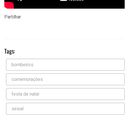
Partilhar
Tags:
bombeiros
comemorações
festa de natal
seixal