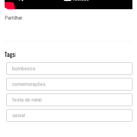
Partilhar
Tags:
bombeiros
comemorações
festa de natal
seixal